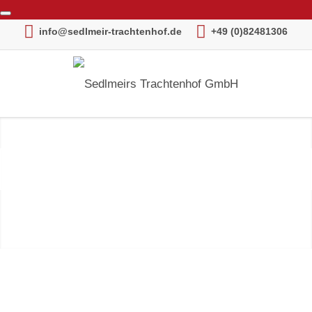
info@sedlmeir-trachtenhof.de
+49 (0)82481306
1
2
3