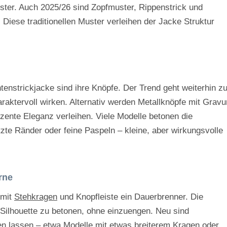
uster. Auch 2025/26 sind Zopfmuster, Rippenstrick und
Diese traditionellen Muster verleihen der Jacke Struktur
nstrickjacke sind ihre Knöpfe. Der Trend geht weiterhin z
raktervoll wirken. Alternativ werden Metallknöpfe mit Gravu
ente Eleganz verleihen. Viele Modelle betonen die
zte Ränder oder feine Paspeln – kleine, aber wirkungsvolle
rne
 mit
Stehkragen
und Knopfleiste ein Dauerbrenner. Die
e Silhouette zu betonen, ohne einzuengen. Neu sind
agen lassen – etwa Modelle mit etwas breiterem Kragen oder