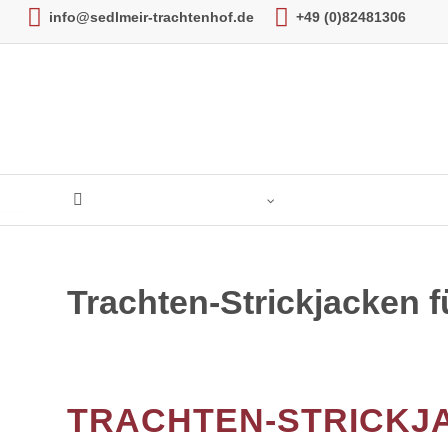
info@sedlmeir-trachtenhof.de
+49 (0)82481306
DAMEN
Trachten-Strickjacken f
HERREN
KINDER
HOCHZEIT
TRACHTEN-STRICKJ