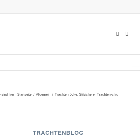
e sind hier:
Startseite
/
Allgemein
/
Trachtenröcke: Stilsicherer Trachten-chic
TRACHTENBLOG