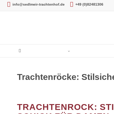
info@sedlmeir-trachtenhof.de
+49 (0)82481306
DAMEN
Trachtenröcke: Stilsich
HERREN
KINDER
HOCHZEIT
TRACHTENROCK: ST