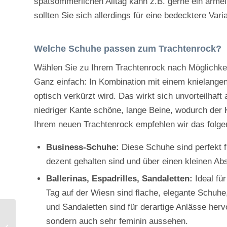
spätsommerlichen Alltag kann z.B. gerne ein ärme
sollten Sie sich allerdings für eine bedecktere Var
Welche Schuhe passen zum Trachtenrock?
Wählen Sie zu Ihrem Trachtenrock nach Möglichke
Ganz einfach: In Kombination mit einem knielange
optisch verkürzt wird. Das wirkt sich unvorteilhaf
niedriger Kante schöne, lange Beine, wodurch der 
Ihrem neuen Trachtenrock empfehlen wir das folg
Business-Schuhe:
Diese Schuhe sind perfekt fü
dezent gehalten sind und über einen kleinen Ab
Ballerinas, Espadrilles, Sandaletten:
Ideal für
Tag auf der Wiesn sind flache, elegante Schuhe, 
und Sandaletten sind für derartige Anlässe herv
sondern auch sehr feminin aussehen.
Traditioneller Charme: