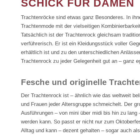
SCHICK FÜR DAMEN
VEREINE & GASTRONOMIE
GUTSCHEINE
Trachtenröcke sind etwas ganz Besonderes. In ihne
Trachtenmode mit der vielseitigen Kombinierbarke
Tatsächlich ist der Trachtenrock gleichsam traditi
verführerisch. Er ist ein Kleidungsstück voller Ge
erhältlich ist und zu den unterschiedlichen Anläs
Trachtenrock zu jeder Gelegenheit gut an – ganz eg
Fesche und originelle Trachte
Der Trachtenrock ist – ähnlich wie das weltweit be
und Frauen jeder Altersgruppe schmeichelt. Der groß
Ausführungen – von mini über midi bis hin zu lang
werden kann. So passt er nicht nur zum Oktoberfes
Alltag und kann – dezent gehalten – sogar auch 