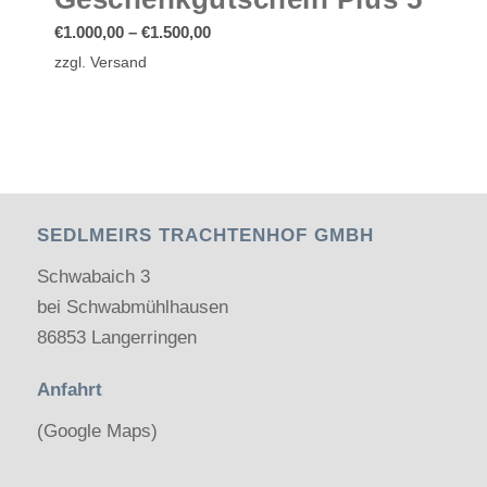
Preisspanne:
€
1.000,00
–
€
1.500,00
€1.000,00
zzgl.
Versand
bis
€1.500,00
SEDLMEIRS TRACHTENHOF GMBH
Schwabaich 3
bei Schwabmühlhausen
86853 Langerringen
Anfahrt
(Google Maps)