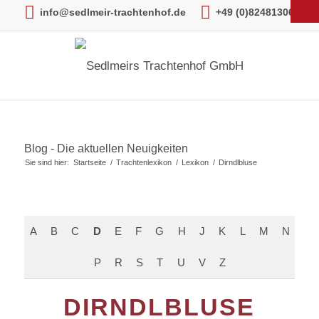
info@sedlmeir-trachtenhof.de
+49 (0)82481306
Blog - Die aktuellen Neuigkeiten
Sie sind hier:
Startseite
/
Trachtenlexikon
/
Lexikon
/
Dirndlbluse
A
B
C
D
E
F
G
H
J
K
L
M
N
P
R
S
T
U
V
Z
DIRNDLBLUSE