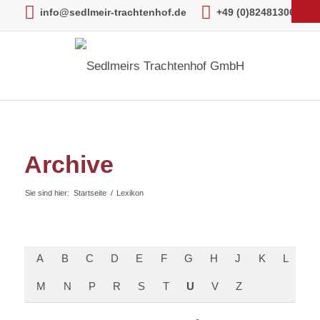
info@sedlmeir-trachtenhof.de
+49 (0)82481306
Archive
Sie sind hier:
Startseite
/
Lexikon
A
B
C
D
E
F
G
H
J
K
L
M
N
P
R
S
T
U
V
Z