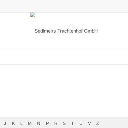
J
K
L
M
N
P
R
S
T
U
V
Z