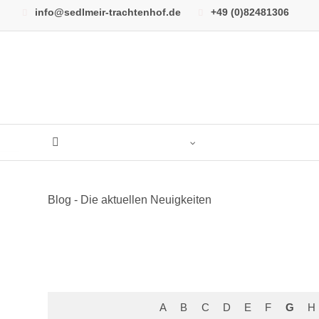
info@sedlmeir-trachtenhof.de
+49 (0)82481306
DAMEN
Blog - Die aktuellen Neuigkeiten
HERREN
KINDER
HOCHZEIT
A
B
C
D
E
F
G
H