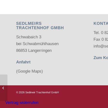
SEDLMEIRS
KONT
TRACHTENHOF GMBH
Tel.
0 8
Schwabaich 3
Fax 0 8
bei Schwabmühlhausen
info@se
86853 Langerringen
Zum Ko
Anfahrt
(Google Maps)
Trachtenhut
©
2026 Sedlmeir Trachtenhof GmbH
Vertrag widerrufen