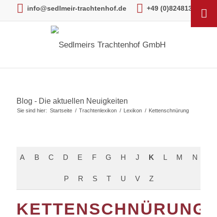
info@sedlmeir-trachtenhof.de
+49 (0)82481306
Blog - Die aktuellen Neuigkeiten
Sie sind hier:
Startseite
/
Trachtenlexikon
/
Lexikon
/
Kettenschnürung
A
B
C
D
E
F
G
H
J
K
L
M
N
P
R
S
T
U
V
Z
KETTENSCHNÜRUNG