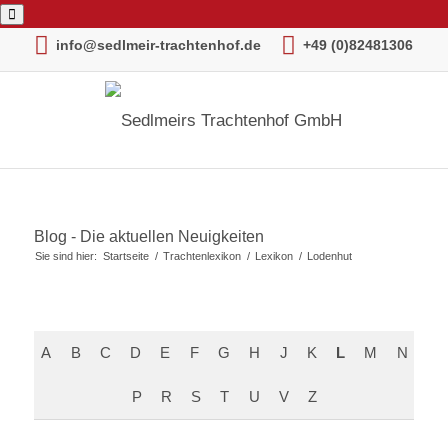
info@sedlmeir-trachtenhof.de
+49 (0)82481306
Blog - Die aktuellen Neuigkeiten
Sie sind hier:
Startseite
/
Trachtenlexikon
/
Lexikon
/
Lodenhut
A
B
C
D
E
F
G
H
J
K
L
M
N
P
R
S
T
U
V
Z